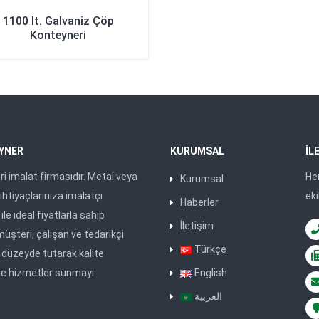
1100 lt. Galvaniz Çöp
Konteyneri
YNER
KURUMSAL
İL
i imalat firmasıdır. Metal veya
He
Kurumsal
ihtiyaçlarınıza imalatçı
ek
Haberler
le ideal fiyatlarla sahip
İletişim
müşteri, çalışan ve tedarikçi
Türkçe
düzeyde tutarak kalite
ve hizmetler sunmayı
English
العربية