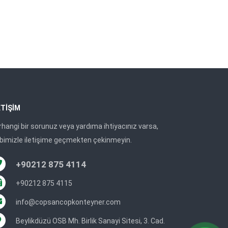
ETIŞIM
rhangi bir sorunuz veya yardıma ihtiyacınız varsa,
ibimizle iletişime geçmekten çekinmeyin.
+90212 875 4114
+90212 875 4115
info@copsancopkonteyner.com
Beylikdüzü OSB Mh. Birlik Sanayi Sitesi, 3. Cad.