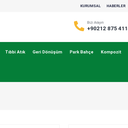
KURUMSAL
HABERLER
Bizi Arayın
+90212 875 411
Tıbbi Atık
Geri Dönüşüm
Park Bahçe
Kompozit