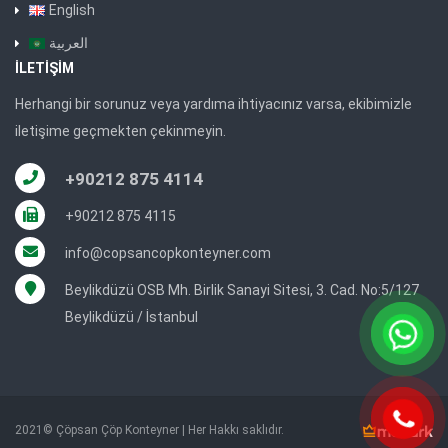
English
العربية
İLETIŞIM
Herhangi bir sorunuz veya yardıma ihtiyacınız varsa, ekibimizle
iletişime geçmekten çekinmeyin.
+90212 875 4114
+90212 875 4115
info@copsancopkonteyner.com
Beylikdüzü OSB Mh. Birlik Sanayi Sitesi, 3. Cad. No:5/127
Beylikdüzü / İstanbul
2021© Çöpsan Çöp Konteyner | Her Hakkı saklıdır.