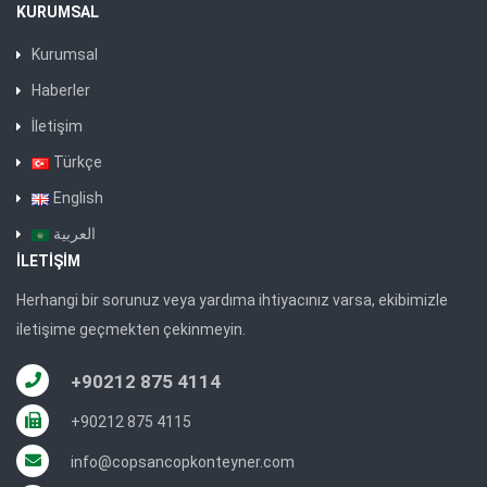
KURUMSAL
Kurumsal
Haberler
İletişim
Türkçe
English
العربية
İLETIŞIM
Herhangi bir sorunuz veya yardıma ihtiyacınız varsa, ekibimizle
iletişime geçmekten çekinmeyin.
+90212 875 4114
+90212 875 4115
info@copsancopkonteyner.com