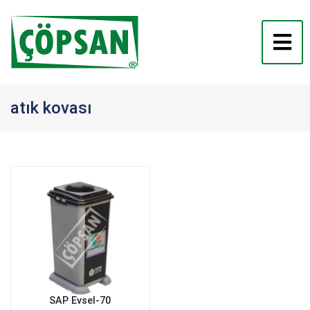
atık kovası
SAP Evsel-70